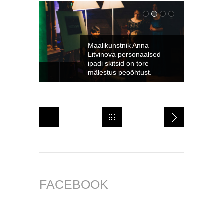
Maalikunstnik Anna
Litvinova personaalsed
ipadi skitsid on tore
mälestus peoõhtust.
FACEBOOK