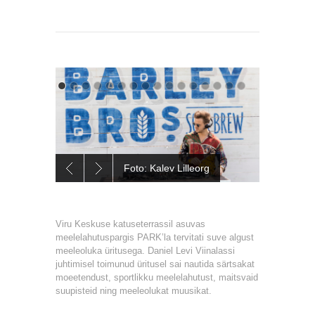
Foto: Kalev Lilleorg
Viru Keskuse katuseterrassil asuvas
meelelahutuspargis PARK’la tervitati suve algust
meeleoluka üritusega. Daniel Levi Viinalassi
juhtimisel toimunud üritusel sai nautida särtsakat
moeetendust, sportlikku meelelahutust, maitsvaid
suupisteid ning meeleolukat muusikat.