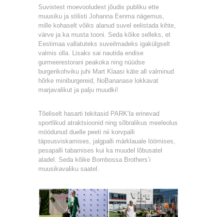
Suvistest moevooludest jõudis publiku ette
muusiku ja stilisti Johanna Eenma nägemus,
mille kohaselt võiks alanud suvel eelistada kihte,
värve ja ka musta tooni. Seda kõike selleks, et
Eestimaa vallatuteks suveilmadeks igakülgselt
valmis olla. Lisaks sai nautida endise
gurmeerestorani peakoka ning nüüdse
burgerikohviku juhi Mart Klaasi käte all valminud
hõrke miniburgereid, NoBananase lokkavat
marjavalikut ja palju muudki!
Tõeliselt hasarti tekitasid PARK’la erinevad
sportlikud atraktsioonid ning sõbralikus meeleolus
möödunud duelle peeti nii korvpalli
täpsusviskamises, jalgpalli märklauale löömises,
pesapalli tabamises kui ka muudel lõbusatel
aladel. Seda kõike Bombossa Brothers’i
muusikavaliku saatel.